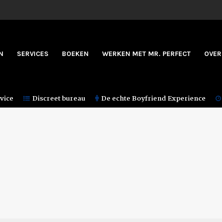
N
SERVICES
BOEKEN
WERKEN MET MR. PERFECT
OVER
vice
Discreet bureau
De echte Boyfriend Experience