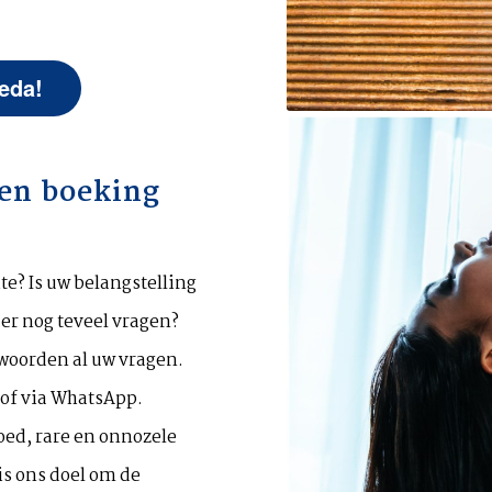
reda!
en boeking
te? Is uw belangstelling
 er nog teveel vragen?
woorden al uw vragen.
 of via WhatsApp.
oed, rare en onnozele
 is ons doel om de