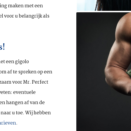
eking maken met een
el voor u belangrijk als
s!
et een gigolo
 om af te spreken op een
kzaam voor Mr. Perfect
weten: eventuele
ten hangen af van de
 naar u toe. Wij hebben
arieven
.