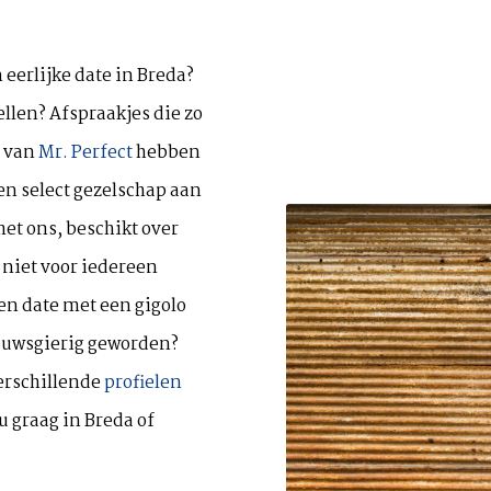
eerlijke date in Breda?
llen? Afspraakjes die zo
j van
Mr. Perfect
hebben
en select gezelschap aan
et ons, beschikt over
 niet voor iedereen
en date met een gigolo
nieuwsgierig geworden?
verschillende
profielen
u graag in Breda of